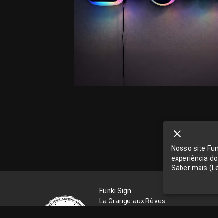
Nosso site Fu
experiência do
Saber mais
(
L
Funki Sign
La Grange aux Rêves
La Grange aux rêves, 3 bis rue Chapo