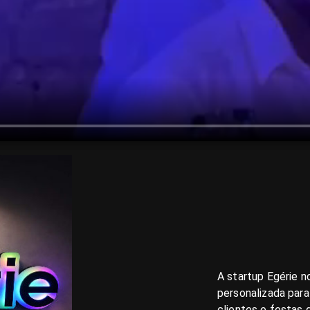
A startup Egérie n
personalizada para
clientes e festas 