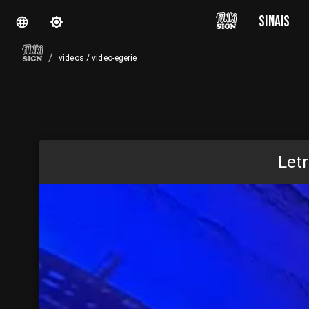
SINAIS
/
videos
/
video-egerie
Letr