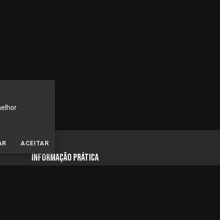
melhor
AR
ACEITAR
INFORMAÇÃO PRÁTICA
Segunda a sexta, das 10h às 18h
Instalação Paris / Ile de France
Entrega em França e Europa
Legal