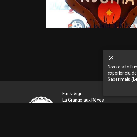
Nosso site Fu
experiência do
Saber mais
(
L
Funki Sign
La Grange aux Rêves
La Grange aux rêves, 3 bis rue Chapo
93300 Aubervilliers
0033663538002
funkisign@gmail.com