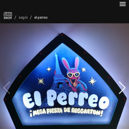
/
/
el-perreo
segni