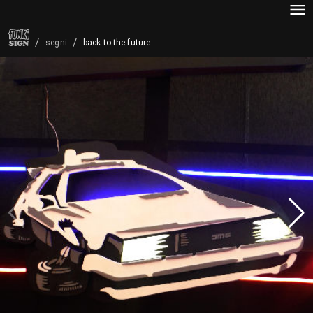
/
/
back-to-the-future
segni