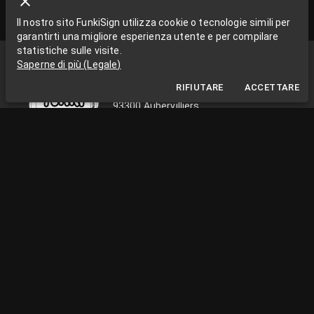
Il nostro sito FunkiSign utilizza cookie o tecnologie simili per
garantirti una migliore esperienza utente e per compilare
statistiche sulle visite.
Funki Sign
Saperne di più
(
Legale
)
La Grange aux Rêves
RIFIUTARE
ACCETTARE
La Grange aux rêves, 3 bis rue Chapon
93300 Aubervilliers
0033663538002
funkisign@gmail.com
SEGUICI SULLE RETI
INFORMAZIONI PRATICHE
Dal lunedì al venerdì, dalle 10:00 alle 18:00
Facilità Paris / Ile de France