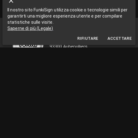
Il nostro sito FunkiSign utilizza cookie o tecnologie simili per
garantirti una migliore esperienza utente e per compilare
statistiche sulle visite.
Funki Sign
Saperne di più
(
Legale
)
La Grange aux Rêves
RIFIUTARE
ACCETTARE
La Grange aux rêves, 3 bis rue Chapon
93300 Aubervilliers
0033663538002
funkisign@gmail.com
SEGUICI SULLE RETI
INFORMAZIONI PRATICHE
Dal lunedì al venerdì, dalle 10:00 alle 18:00
Facilità Paris / Ile de France