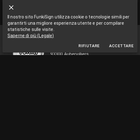
Il nostro sito FunkiSign utilizza cookie o tecnologie simili per
garantirti una migliore esperienza utente e per compilare
statistiche sulle visite.
Funki Sign
Saperne di più
(
Legale
)
La Grange aux Rêves
RIFIUTARE
ACCETTARE
La Grange aux rêves, 3 bis rue Chapon
93300 Aubervilliers
0033663538002
funkisign@gmail.com
SEGUICI SULLE RETI
INFORMAZIONI PRATICHE
Dal lunedì al venerdì, dalle 10:00 alle 18:00