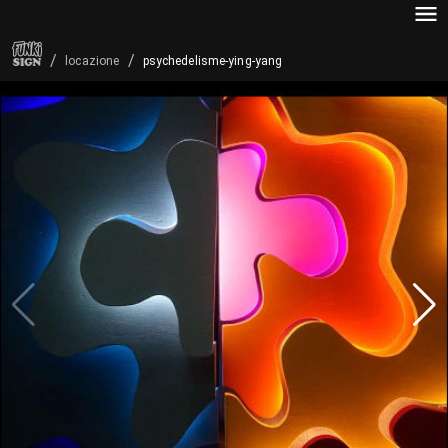
/
/
psychedelisme-ying-yang
locazione