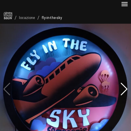
/
/
fly-in-the-sky
locazione