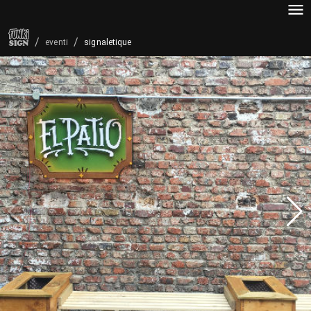
/
/
signaletique
eventi