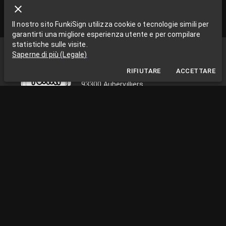
Il nostro sito FunkiSign utilizza cookie o tecnologie simili per
garantirti una migliore esperienza utente e per compilare
statistiche sulle visite.
Funki Sign
Saperne di più
(
Legale
)
La Grange aux Rêves
RIFIUTARE
ACCETTARE
La Grange aux rêves, 3 bis rue Chapon
93300 Aubervilliers
0033663538002
funkisign@gmail.com
SEGUICI SULLE RETI
INFORMAZIONI PRATICHE
Dal lunedì al venerdì, dalle 10:00 alle 18:00