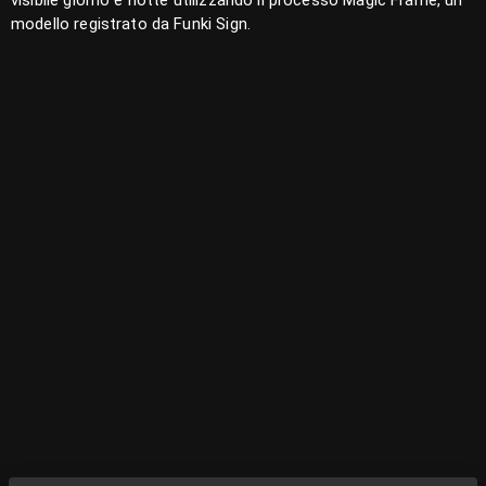
visibile giorno e notte utilizzando il processo Magic Frame, un
modello registrato da Funki Sign.