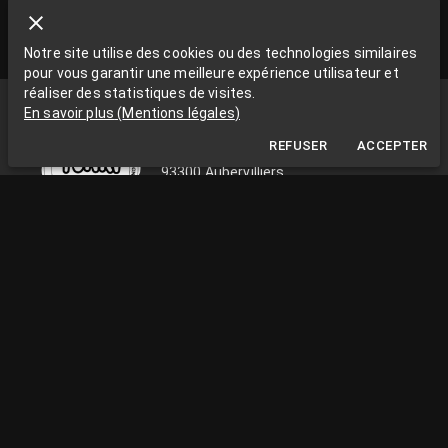
Notre site utilise des cookies ou des technologies similaires
pour vous garantir une meilleure expérience utilisateur et
réaliser des statistiques de visites.
Funki Sign
En savoir plus
(
Mentions légales
)
La Grange aux Rêves
REFUSER
ACCEPTER
La Grange aux rêves, 3 bis rue Chapon
93300 Aubervilliers
0663538002
funkisign@gmail.com
SUIVEZ-NOUS SUR LES RÉSEAUX
INFOS PRATIQUES
du lundi au vendredi de 10h à 18h