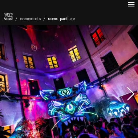
/
/
sceno_panthere
evenements