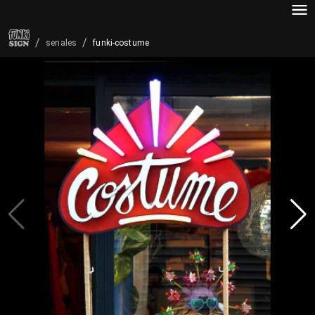
/
/
funki-costume
senales