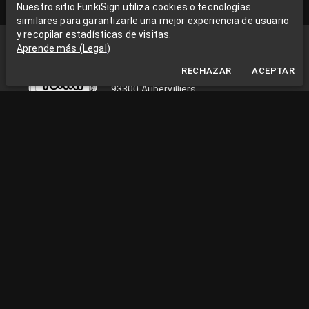
Nuestro sitio FunkiSign utiliza cookies o tecnologías
similares para garantizarle una mejor experiencia de usuario
y recopilar estadísticas de visitas.
Funki Sign
Aprende más
(
Legal
)
La Grange aux Rêves
RECHAZAR
ACEPTAR
La Grange aux rêves, 3 bis rue Chapon
93300 Aubervilliers
0033663538002
funkisign@gmail.com
SÍGUENOS EN LAS REDES
INFORMACIÓN PRÁCTICA
Lunes a viernes, de 10 a 18 horas
Instalación Paris / Ile de France
Entrega en Francia y Europa