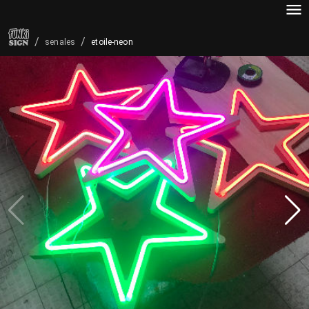
/
/
etoile-neon
senales