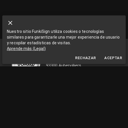
Nuestro sitio FunkiSign utiliza cookies o tecnologías
similares para garantizarle una mejor experiencia de usuario
y recopilar estadísticas de visitas.
Funki Sign
Aprende más
(
Legal
)
La Grange aux Rêves
RECHAZAR
ACEPTAR
La Grange aux rêves, 3 bis rue Chapon
93300 Aubervilliers
0033663538002
funkisign@gmail.com
SÍGUENOS EN LAS REDES