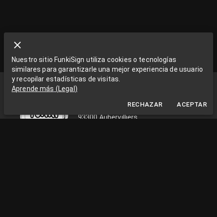
Nuestro sitio FunkiSign utiliza cookies o tecnologías
similares para garantizarle una mejor experiencia de usuario
y recopilar estadísticas de visitas.
Funki Sign
Aprende más
(
Legal
)
La Grange aux Rêves
RECHAZAR
ACEPTAR
La Grange aux rêves, 3 bis rue Chapon
93300 Aubervilliers
0033663538002
funkisign@gmail.com
SÍGUENOS EN LAS REDES