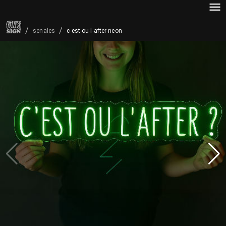
/
/
c-est-ou-l-after-neon
senales