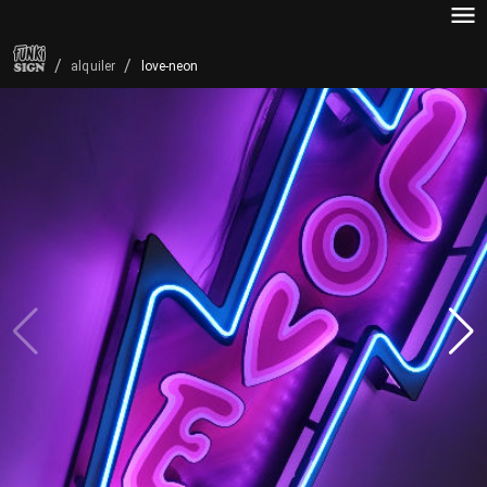
/
/
love-neon
alquiler