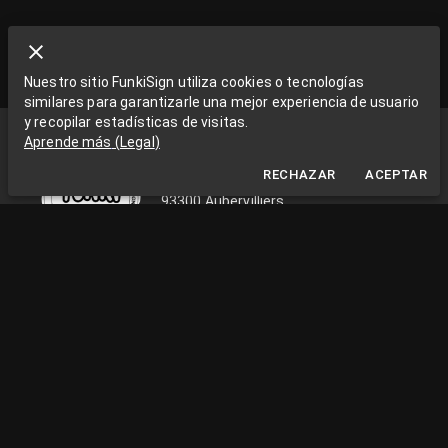
Nuestro sitio FunkiSign utiliza cookies o tecnologías
similares para garantizarle una mejor experiencia de usuario
y recopilar estadísticas de visitas.
Funki Sign
Aprende más
(
Legal
)
La Grange aux Rêves
RECHAZAR
ACEPTAR
La Grange aux rêves, 3 bis rue Chapon
93300 Aubervilliers
0033663538002
funkisign@gmail.com
SÍGUENOS EN LAS REDES