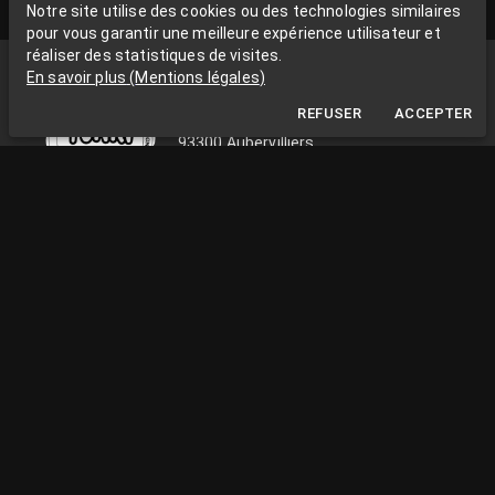
Notre site utilise des cookies ou des technologies similaires
pour vous garantir une meilleure expérience utilisateur et
réaliser des statistiques de visites.
Funki Sign
En savoir plus
(
Mentions légales
)
La Grange aux Rêves
REFUSER
ACCEPTER
La Grange aux rêves, 3 bis rue Chapon
93300 Aubervilliers
0663538002
funkisign@gmail.com
SUIVEZ-NOUS SUR LES RÉSEAUX
INFOS PRATIQUES
du lundi au vendredi de 10h à 18h
Installation Paris / Ile de France
Livraison en France et en Europe