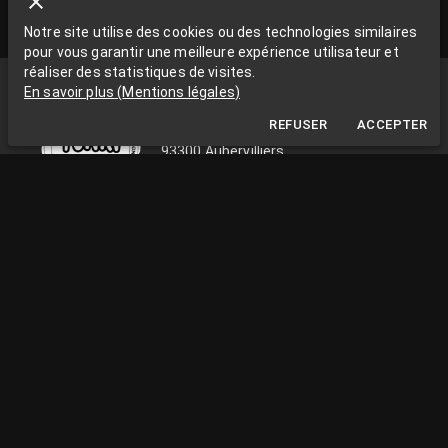
Notre site utilise des cookies ou des technologies similaires
pour vous garantir une meilleure expérience utilisateur et
réaliser des statistiques de visites.
Funki Sign
En savoir plus
(
Mentions légales
)
La Grange aux Rêves
REFUSER
ACCEPTER
La Grange aux rêves, 3 bis rue Chapon
93300 Aubervilliers
0663538002
funkisign@gmail.com
SUIVEZ-NOUS SUR LES RÉSEAUX
INFOS PRATIQUES
du lundi au vendredi de 10h à 18h
Installation Paris / Ile de France