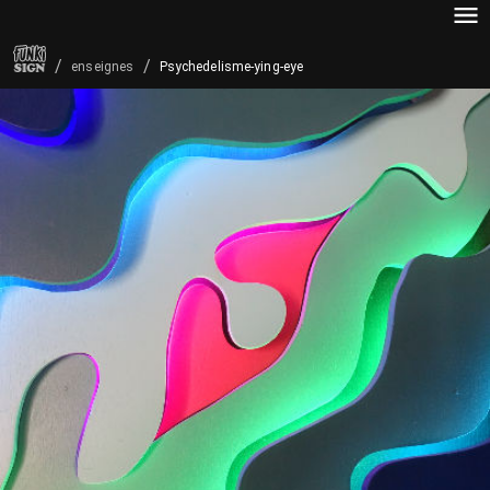
/
/
Psychedelisme-ying-eye
enseignes