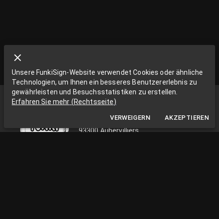
Unsere FunkiSign-Website verwendet Cookies oder ähnliche
Technologien, um Ihnen ein besseres Benutzererlebnis zu
gewährleisten und Besuchsstatistiken zu erstellen.
Funki Sign
Erfahren Sie mehr
(
Rechtsseite
)
La Grange aux Rêves
VERWEIGERN
AKZEPTIEREN
La Grange aux rêves, 3 bis rue Chapon
93300 Aubervilliers
0033663538002
funkisign@gmail.com
FOLGEN SIE UNS IN DEN NETZWERKEN