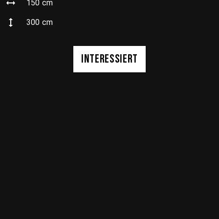
150
cm
300
cm
INTERESSIERT