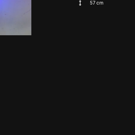
57
cm