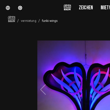
ZEICHEN
MIET
/
/
funki-wings
vermietung